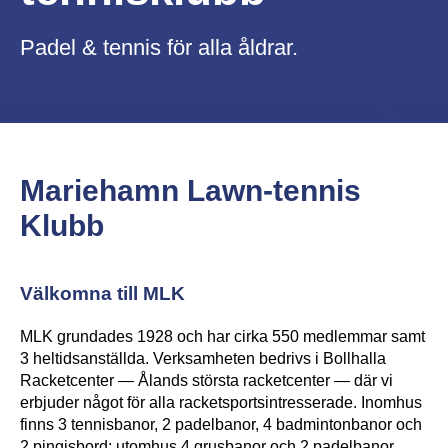
Padel & tennis för alla åldrar.
Mariehamn Lawn-tennis
Klubb
Välkomna till MLK
MLK grundades 1928 och har cirka 550 medlemmar samt
3 heltidsanställda. Verksamheten bedrivs i Bollhalla
Racketcenter — Ålands största racketcenter — där vi
erbjuder något för alla racketsportsintresserade. Inomhus
finns 3 tennisbanor, 2 padelbanor, 4 badmintonbanor och
2 pingisbord; utomhus 4 grusbanor och 2 padelbanor.