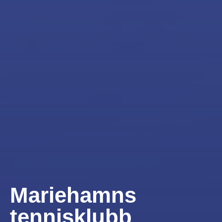
Mariehamns
tennisklubb