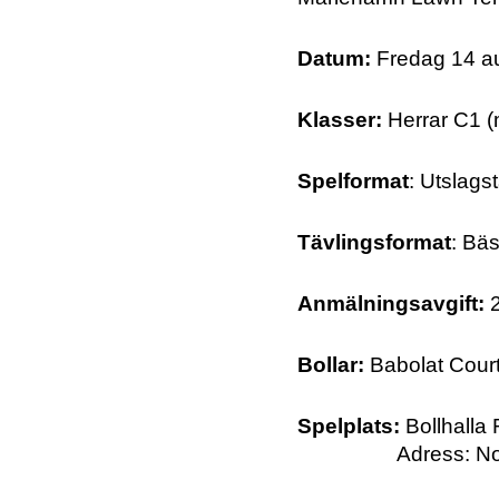
Datum:
Fredag 14 au
Klasser:
Herrar C1 (
Spelformat
: Utslags
Tävlingsformat
: Bä
Anmälningsavgift:
Bollar:
Babolat Cour
Spelplats:
Bollhalla 
Adress: Norrböl