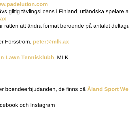
w.padelution.com
ävs giltig tävlingslicens i Finland, utländska spelar
.ax
 rätten att ändra format beroende på antalet deltaga
er Forsström,
peter@mlk.ax
n Lawn Tennisklubb
, MLK
ller boendeerbjudanden, de finns på
Åland Sport W
Facebook och Instagram