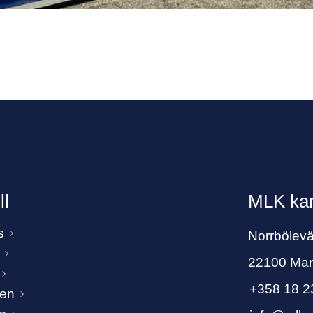
ll
MLK kan
s
Norrbölev
22100 Ma
+358 18 2
ben