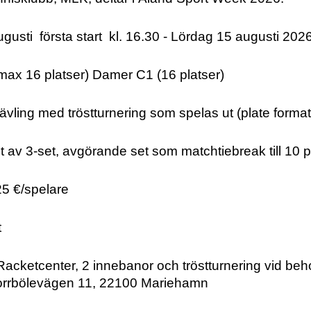
gusti första start kl. 16.30 - Lördag 15 augusti 202
max 16 platser) Damer C1 (16 platser)
tävling med tröstturnering som spelas ut (plate format
st av 3-set, avgörande set som matchtiebreak till 10
25 €/spelare
t
Racketcenter, 2 innebanor och tröstturnering vid b
evägen 11, 22100 Mariehamn