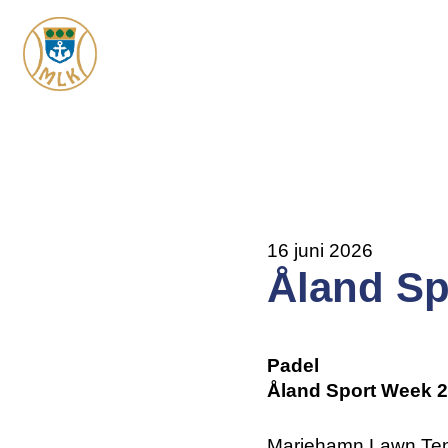
Hoppa
till
huvudinnehåll
16 juni 2026
Åland Sp
Padel
Åland Sport Week 
Mariehamn Lawn Tenn