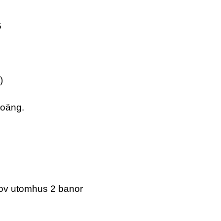
6
)
 poäng.
ehov utomhus 2 banor