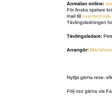
Anmälan online:
ww
För finska spelare kr
mail till
svante@mlk
Tävlingsledningen har
Tävlingsledare:
Pet
Arrangör:
Marieham
Nyttja gärna rese- e
Följ oss gärna via 