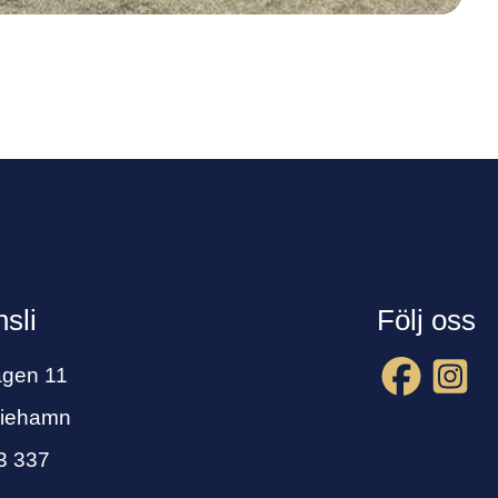
sli
Följ oss
ägen 11
riehamn
3 337