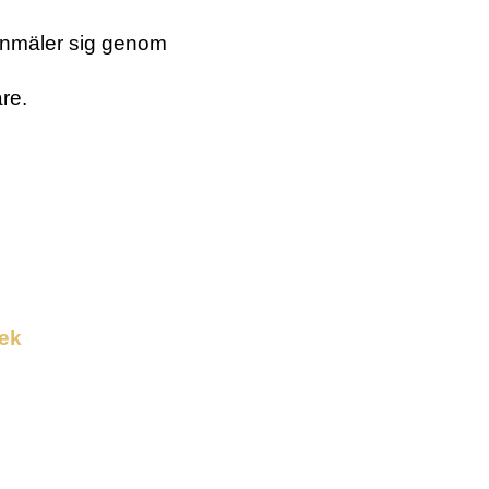
e anmäler sig genom
re.
eek